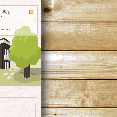
煎 香珈
fe
oco.com