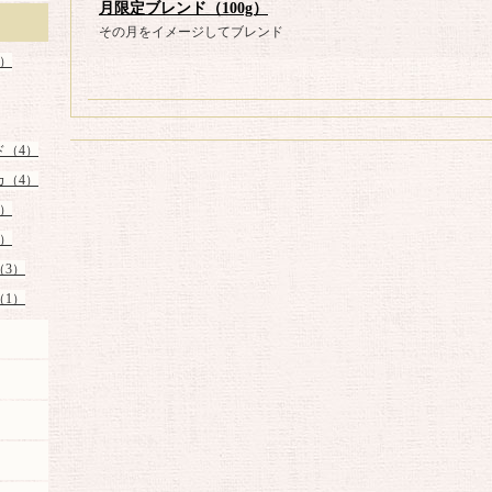
月限定ブレンド（100g）
その月をイメージしてブレンド
）
ド（4）
カ（4）
）
）
（3）
（1）