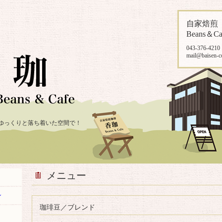
自家焙
Beans＆Ca
043-376-4210
mail@baisen-c
ゆっくりと落ち着いた空間で！
メニュー
ン
珈琲豆／ブレンド