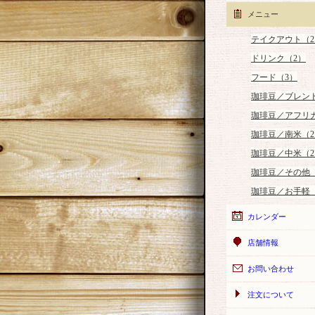
メニュー
テイクアウト（2
ドリンク（2）
フード（3）
珈琲豆／ブレン
珈琲豆／アフリ
珈琲豆／南米（2
珈琲豆／中米（2
珈琲豆／その他
珈琲豆／お手軽
カレンダー
店舗情報
お問い合わせ
注文について