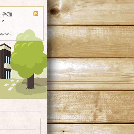
煎 香珈
fe
oco.com