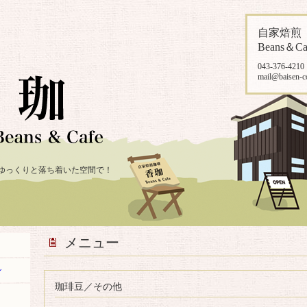
自家焙
Beans＆Ca
043-376-4210
mail@baisen-c
ゆっくりと落ち着いた空間で！
メニュー
ン
珈琲豆／その他