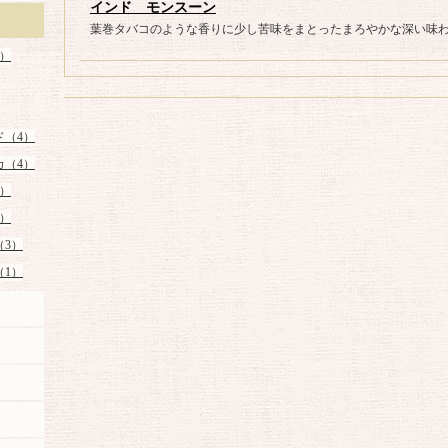
インド モンスーン
葉巻タバコのような香りに少し苦味をまとったまろやかな深い味
）
ド（4）
カ（4）
）
）
（3）
（1）