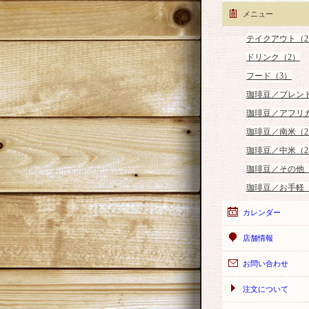
メニュー
テイクアウト（2
ドリンク（2）
フード（3）
珈琲豆／ブレン
珈琲豆／アフリ
珈琲豆／南米（2
珈琲豆／中米（2
珈琲豆／その他
珈琲豆／お手軽
カレンダー
店舗情報
お問い合わせ
注文について