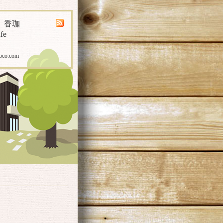
煎 香珈
fe
oco.com