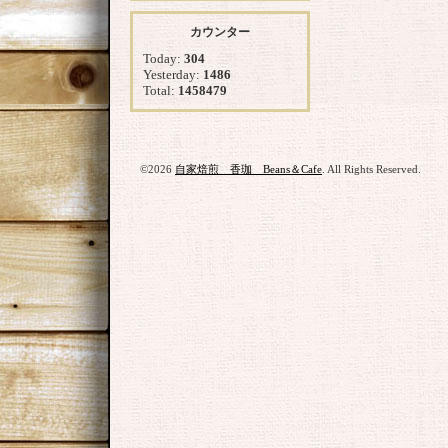
カウンター
Today:
304
Yesterday:
1486
Total:
1458479
©2026
自家焙煎 香珈 Beans＆Cafe
. All Rights Reserved.