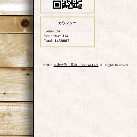
カウンター
Today:
24
Yesterday:
314
Total:
1458887
©2026
自家焙煎 香珈 Beans＆Cafe
. All Rights Reserved.