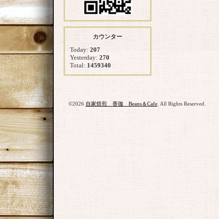
カウンター
Today:
207
Yesterday:
270
Total:
1459340
©2026
自家焙煎 香珈 Beans＆Cafe
. All Rights Reserved.