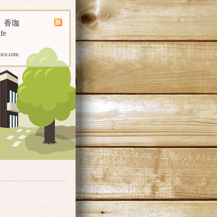
煎 香珈
fe
oco.com