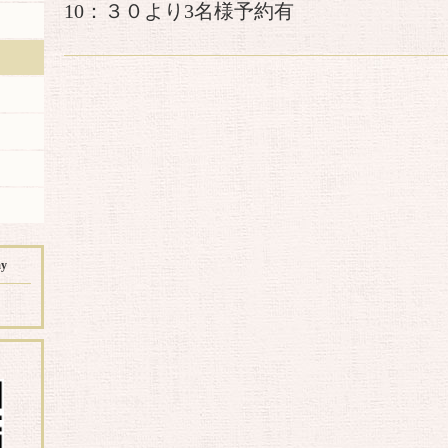
10：３０より3名様予約有
ay