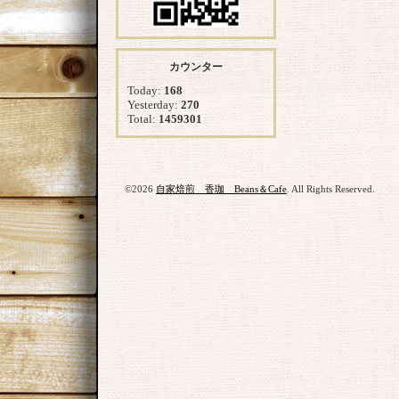
カウンター
Today:
168
Yesterday:
270
Total:
1459301
©2026
自家焙煎 香珈 Beans＆Cafe
. All Rights Reserved.