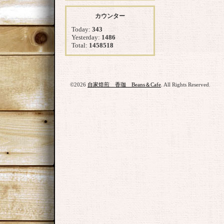
カウンター
Today:
343
Yesterday:
1486
Total:
1458518
©2026
自家焙煎 香珈 Beans＆Cafe
. All Rights Reserved.