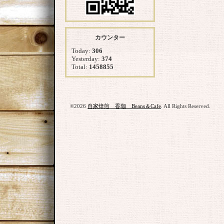
カウンター
Today:
306
Yesterday:
374
Total:
1458855
©2026
自家焙煎 香珈 Beans＆Cafe
. All Rights Reserved.