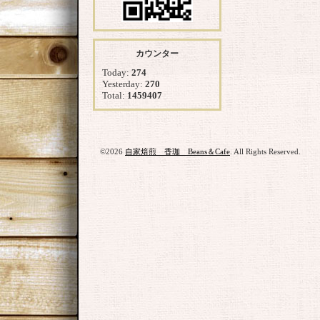
カウンター
Today:
274
Yesterday:
270
Total:
1459407
©2026
自家焙煎 香珈 Beans＆Cafe
. All Rights Reserved.