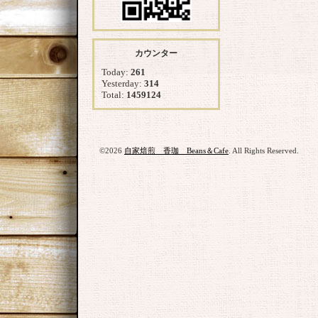
カウンター
Today:
261
Yesterday:
314
Total:
1459124
©2026
自家焙煎 香珈 Beans＆Cafe
. All Rights Reserved.