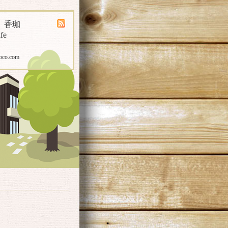
煎 香珈
fe
oco.com