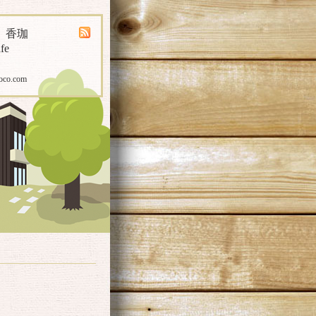
煎 香珈
fe
oco.com