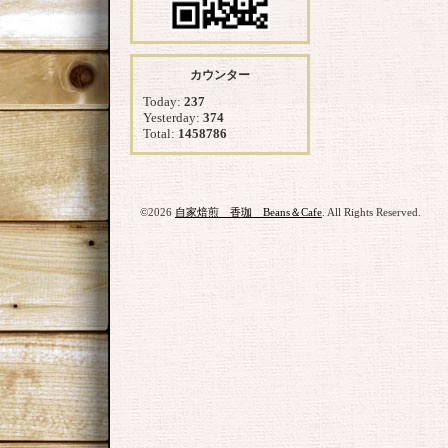
カウンター
Today:
237
Yesterday:
374
Total:
1458786
©2026
自家焙煎 香珈 Beans＆Cafe
. All Rights Reserved.