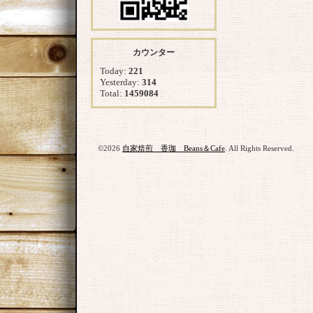
カウンター
Today:
221
Yesterday:
314
Total:
1459084
©2026
自家焙煎 香珈 Beans＆Cafe
. All Rights Reserved.