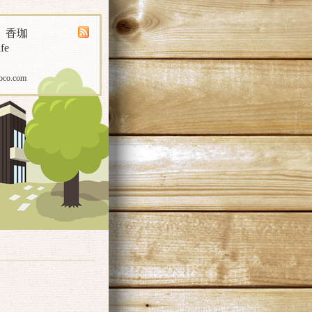
煎 香珈
fe
oco.com