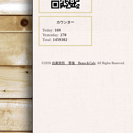
カウンター
Today:
169
Yesterday:
270
Total:
1459302
©2026
自家焙煎 香珈 Beans＆Cafe
. All Rights Reserved.