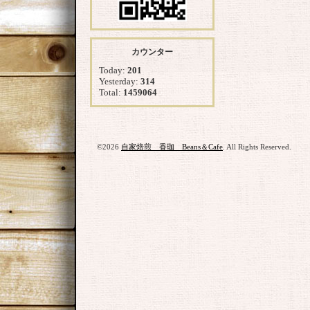
カウンター
Today:
201
Yesterday:
314
Total:
1459064
©2026
自家焙煎 香珈 Beans＆Cafe
. All Rights Reserved.