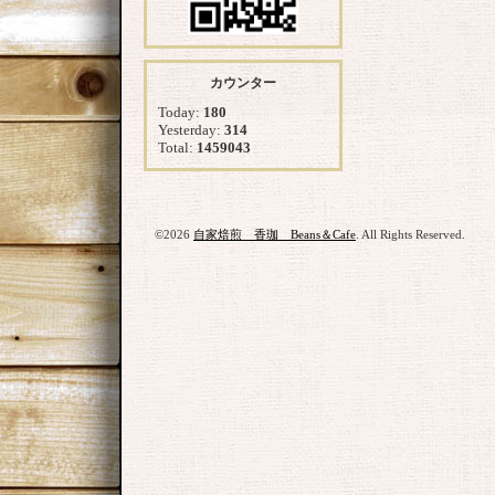
カウンター
Today:
180
Yesterday:
314
Total:
1459043
©2026
自家焙煎 香珈 Beans＆Cafe
. All Rights Reserved.