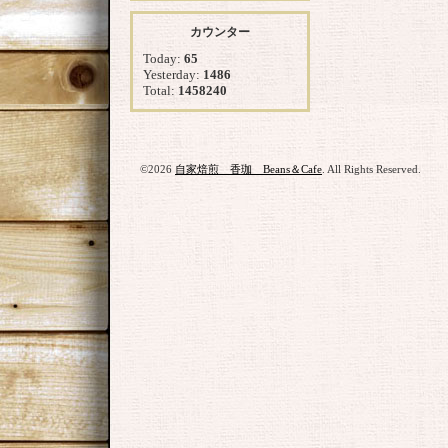
カウンター
Today:
65
Yesterday:
1486
Total:
1458240
©2026
自家焙煎 香珈 Beans＆Cafe
. All Rights Reserved.