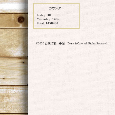
カウンター
Today:
305
Yesterday:
1486
Total:
1458480
©2026
自家焙煎 香珈 Beans＆Cafe
. All Rights Reserved.