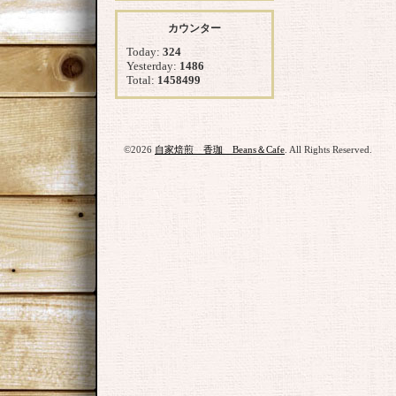
カウンター
Today:
324
Yesterday:
1486
Total:
1458499
©2026
自家焙煎 香珈 Beans＆Cafe
. All Rights Reserved.