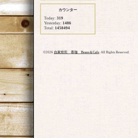
カウンター
Today:
319
Yesterday:
1486
Total:
1458494
©2026
自家焙煎 香珈 Beans＆Cafe
. All Rights Reserved.