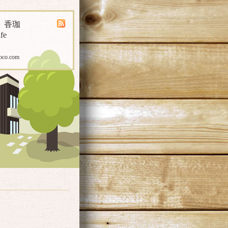
煎 香珈
fe
oco.com