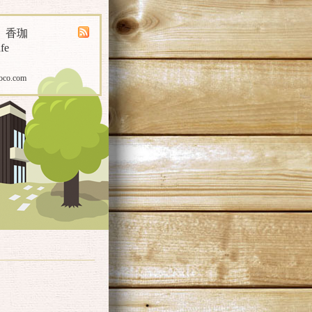
煎 香珈
fe
oco.com