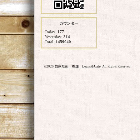
カウンター
Today:
177
Yesterday:
314
Total:
1459040
©2026
自家焙煎 香珈 Beans＆Cafe
. All Rights Reserved.