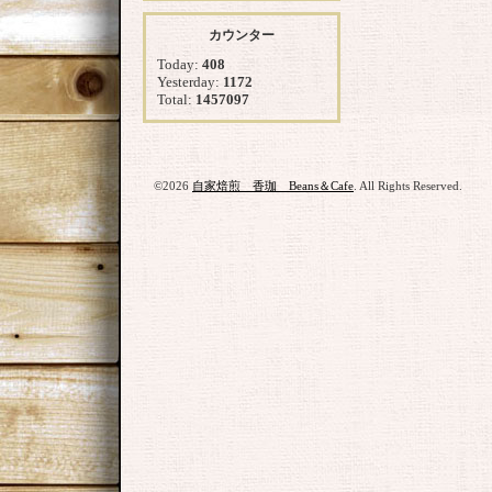
カウンター
Today:
408
Yesterday:
1172
Total:
1457097
©2026
自家焙煎 香珈 Beans＆Cafe
. All Rights Reserved.