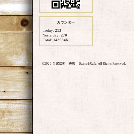
カウンター
Today:
213
Yesterday:
270
Total:
1459346
©2026
自家焙煎 香珈 Beans＆Cafe
. All Rights Reserved.