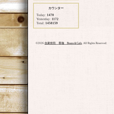
カウンター
Today:
1470
Yesterday:
1172
Total:
1458159
©2026
自家焙煎 香珈 Beans＆Cafe
. All Rights Reserved.