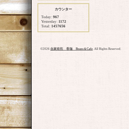
カウンター
Today:
967
Yesterday:
1172
Total:
1457656
©2026
自家焙煎 香珈 Beans＆Cafe
. All Rights Reserved.