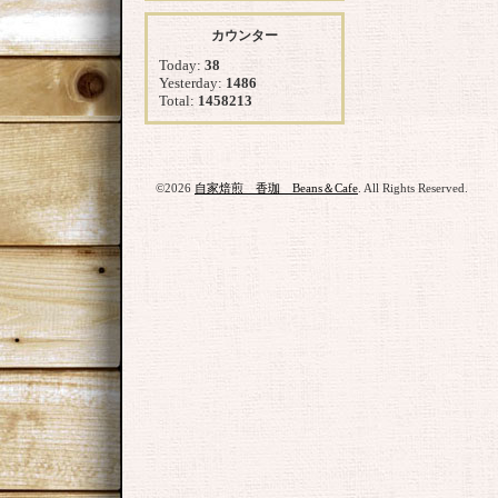
カウンター
Today:
38
Yesterday:
1486
Total:
1458213
©2026
自家焙煎 香珈 Beans＆Cafe
. All Rights Reserved.