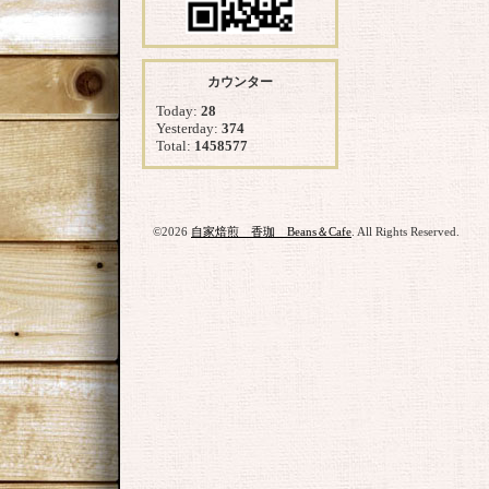
カウンター
Today:
28
Yesterday:
374
Total:
1458577
©2026
自家焙煎 香珈 Beans＆Cafe
. All Rights Reserved.