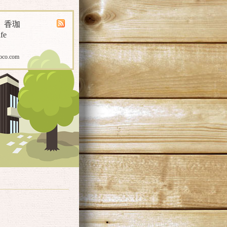
煎 香珈
fe
oco.com