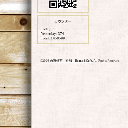
カウンター
Today:
50
Yesterday:
374
Total:
1458599
©2026
自家焙煎 香珈 Beans＆Cafe
. All Rights Reserved.