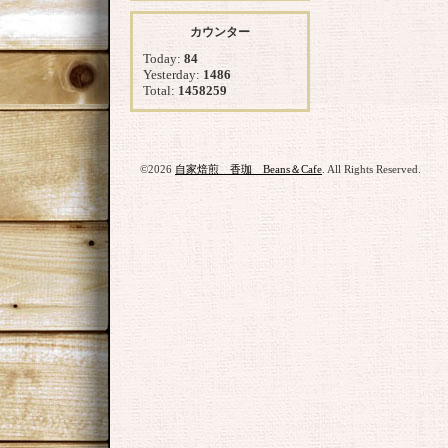
カウンター
Today:
84
Yesterday:
1486
Total:
1458259
©2026
自家焙煎 香珈 Beans＆Cafe
. All Rights Reserved.