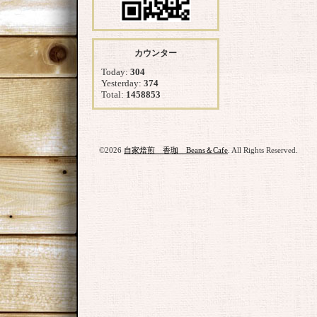
カウンター
Today:
304
Yesterday:
374
Total:
1458853
©2026
自家焙煎 香珈 Beans＆Cafe
. All Rights Reserved.